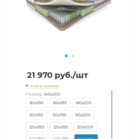
21 970
руб.
/шт
Есть в наличии
Размер:
140x200
80x190
80x195
80x200
90x190
90x195
90x200
120x190
120x195
120x200
140x190
140x195
140x200