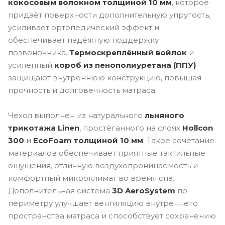
кокосовым волокном толщиной 10 мм
, которое
придаёт поверхности дополнительную упругость,
усиливает ортопедический эффект и
обеспечивает надёжную поддержку
позвоночника.
Термоскреплённый войлок
и
усиленный
короб из пенополиуретана (ППУ)
защищают внутреннюю конструкцию, повышая
прочность и долговечность матраса.
Чехол выполнен из натурального
льняного
трикотажа Linen
, простёганного на слоях
Hollcon
300
и
EcoFoam толщиной 10 мм
. Такое сочетание
материалов обеспечивает приятные тактильные
ощущения, отличную воздухопроницаемость и
комфортный микроклимат во время сна.
Дополнительная система
3D AeroSystem
по
периметру улучшает вентиляцию внутреннего
пространства матраса и способствует сохранению