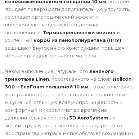
кокосовым волокном толщиной 10 мм
, которое
придаёт поверхности дополнительную упругость,
усиливает ортопедический эффект и
обеспечивает надёжную поддержку
позвоночника.
Термоскреплённый войлок
и
усиленный
короб из пенополиуретана (ППУ)
защищают внутреннюю конструкцию, повышая
прочность и долговечность матраса.
Чехол выполнен из натурального
льняного
трикотажа Linen
, простёганного на слоях
Hollcon
300
и
EcoFoam толщиной 10 мм
. Такое сочетание
материалов обеспечивает приятные тактильные
ощущения, отличную воздухопроницаемость и
комфортный микроклимат во время сна.
Дополнительная система
3D AeroSystem
по
периметру улучшает вентиляцию внутреннего
пространства матраса и способствует сохранению