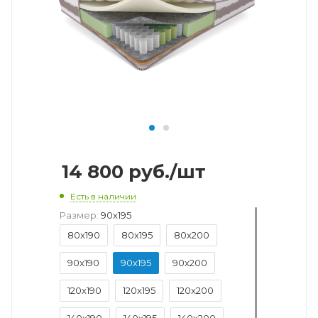
14 800
руб.
/шт
Есть в наличии
Размер:
90x195
80x190
80x195
80x200
90x190
90x195
90x200
120x190
120x195
120x200
140x190
140x195
140x200