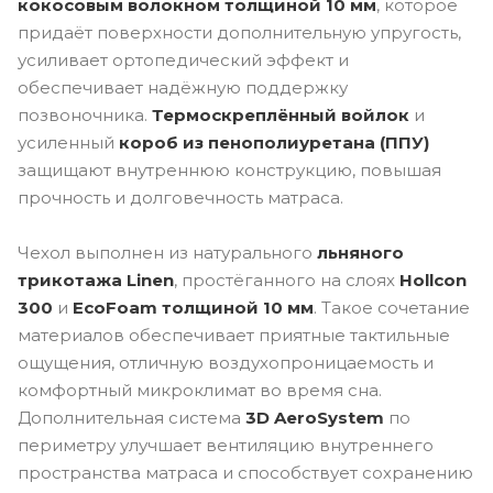
кокосовым волокном толщиной 10 мм
, которое
придаёт поверхности дополнительную упругость,
усиливает ортопедический эффект и
обеспечивает надёжную поддержку
позвоночника.
Термоскреплённый войлок
и
усиленный
короб из пенополиуретана (ППУ)
защищают внутреннюю конструкцию, повышая
прочность и долговечность матраса.
Чехол выполнен из натурального
льняного
трикотажа Linen
, простёганного на слоях
Hollcon
300
и
EcoFoam толщиной 10 мм
. Такое сочетание
материалов обеспечивает приятные тактильные
ощущения, отличную воздухопроницаемость и
комфортный микроклимат во время сна.
Дополнительная система
3D AeroSystem
по
периметру улучшает вентиляцию внутреннего
пространства матраса и способствует сохранению