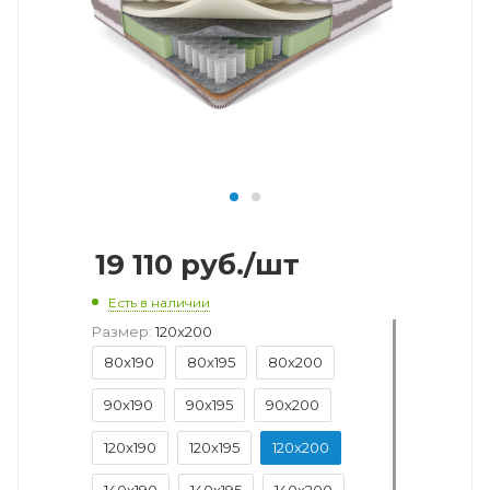
19 110
руб.
/шт
Есть в наличии
Размер:
120x200
80x190
80x195
80x200
90x190
90x195
90x200
120x190
120x195
120x200
140x190
140x195
140x200