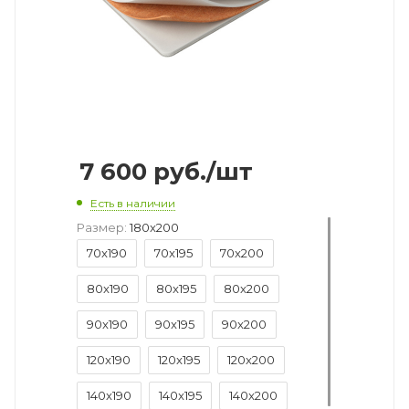
7 600
руб.
/шт
Есть в наличии
Размер:
180x200
70x190
70x195
70x200
80x190
80x195
80x200
90x190
90x195
90x200
120x190
120x195
120x200
140x190
140x195
140x200