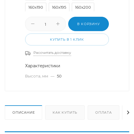
160x190
160x195
160x200
180x200
200x200
В КОРЗИНУ
КУПИТЬ В 1 КЛИК
Рассчитать доставку
Характеристики
Высота, мм
—
50
ОПИСАНИЕ
КАК КУПИТЬ
ОПЛАТА
Д