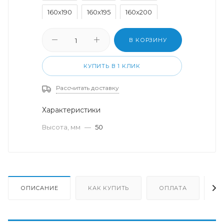
160x190
160x195
160x200
180x200
200x200
В КОРЗИНУ
КУПИТЬ В 1 КЛИК
Рассчитать доставку
Характеристики
Высота, мм
—
50
ОПИСАНИЕ
КАК КУПИТЬ
ОПЛАТА
Д