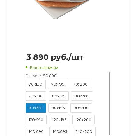
3 890
руб.
/шт
Есть в наличии
Размер:
90x190
70x190
70x195
70x200
80x190
80x195
80x200
90x190
90x195
90x200
120x190
120x195
120x200
140x190
140x195
140x200