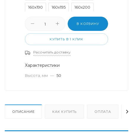
160x190
160x195
160x200
180x200
200x200
В КОРЗИНУ
КУПИТЬ В 1 КЛИК
Рассчитать доставку
Характеристики
Высота, мм
—
50
ОПИСАНИЕ
КАК КУПИТЬ
ОПЛАТА
Д