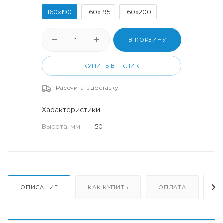
160x190
160x195
160x200
180x200
200x200
В КОРЗИНУ
КУПИТЬ В 1 КЛИК
Рассчитать доставку
Характеристики
Высота, мм
—
50
ОПИСАНИЕ
КАК КУПИТЬ
ОПЛАТА
Д