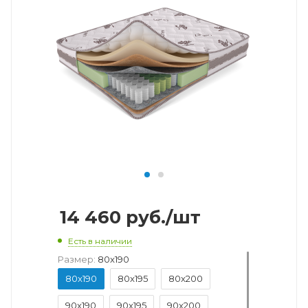
14 460
руб.
/шт
Есть в наличии
Размер:
80x190
80x190
80x195
80x200
90x190
90x195
90x200