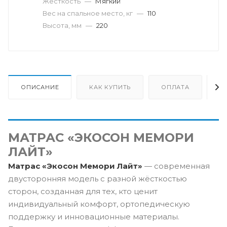
Жесткость
—
Мягкий
Вес на спальное место, кг
—
110
Высота, мм
—
220
ОПИСАНИЕ
КАК КУПИТЬ
ОПЛАТА
Д
МАТРАС «ЭКОСОН МЕМОРИ
ЛАЙТ»
Матрас «Экосон Мемори Лайт»
— современная
двусторонняя модель с разной жёсткостью
сторон, созданная для тех, кто ценит
индивидуальный комфорт, ортопедическую
поддержку и инновационные материалы.