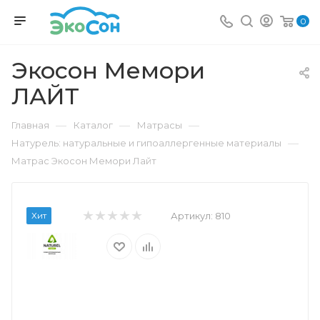
0
Экосон Мемори
ЛАЙТ
—
—
—
Главная
Каталог
Матрасы
—
Натурель: натуральные и гипоаллергенные материалы
Матрас Экосон Мемори Лайт
Хит
Артикул:
810