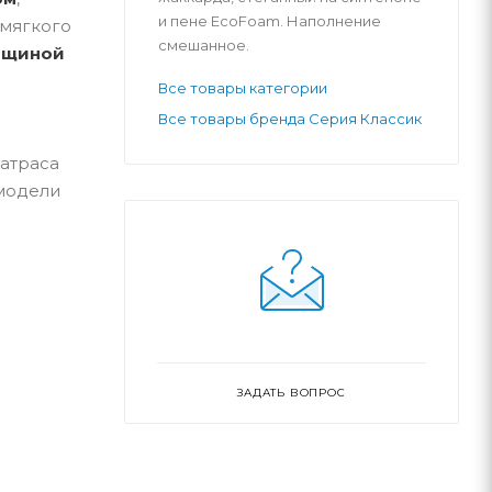
и пене EcoFoam. Наполнение
 мягкого
смешанное.
лщиной
Все товары категории
Все товары бренда Серия Классик
матраса
 модели
ЗАДАТЬ ВОПРОС