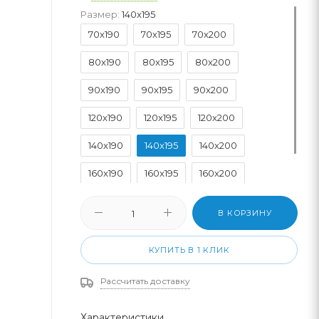
Размер:
140x195
70x190
70x195
70x200
80x190
80x195
80x200
90x190
90x195
90x200
120x190
120x195
120x200
140x190
140x195
140x200
160x190
160x195
160x200
180x200
200x200
В КОРЗИНУ
КУПИТЬ В 1 КЛИК
Рассчитать доставку
Характеристики