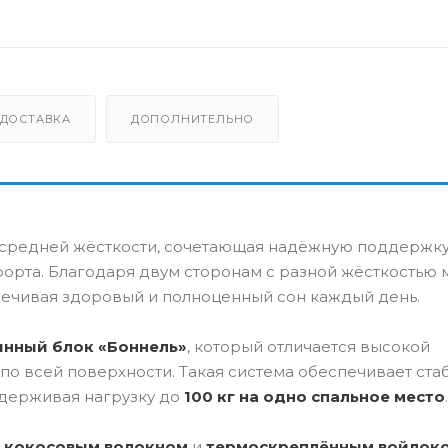
ДОСТАВКА
ДОПОЛНИТЕЛЬНО
средней жёсткости, сочетающая надёжную поддержку
орта. Благодаря двум сторонам с разной жёсткостью 
печивая здоровый и полноценный сон каждый день.
инный блок «Боннель»
, который отличается высокой
по всей поверхности. Такая система обеспечивает ста
держивая нагрузку до
100 кг на одно спальное место
.
 кокосовым волокном
и
термоскреплённым войлок