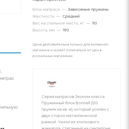
Блок матраса
—
Зависимые пружины
Жесткость
—
Средний
Вес на спальное место, кг
—
110
Высота, мм
—
190
Цена действительна только для интернет-
магазина и может отличаться от цен в
розничных магазинах
,
матрас
Серия матрасов Эконом класса.
Пружинный блок Bonnell (120
бильную
пружин на кв. м), который усилен с
двух сторон металлической
рамкой. Чехол из хлопкового
жаккарда, стеганный на синтепоне
ом
,