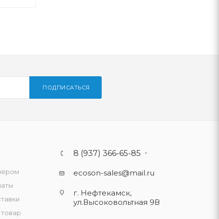
ПОДПИСАТЬСЯ
8 (937) 366-65-85
нёром
ecoson-sales@mail.ru
латы
г. Нефтекамск,
ставки
ул.Высоковольтная 9В
 товар