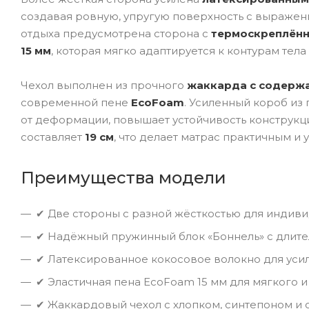
создавая ровную, упругую поверхность с выраже
отдыха предусмотрена сторона с
термоскреплён
15 мм
, которая мягко адаптируется к контурам те
Чехол выполнен из прочного
жаккарда с содерж
современной пене
EcoFoam
. Усиленный короб из
от деформации, повышает устойчивость конструкци
составляет
19 см
, что делает матрас практичным и
Преимущества модели
✔ Две стороны с разной жёсткостью для индив
✔ Надёжный пружинный блок «Боннель» с длите
✔ Латексированное кокосовое волокно для ус
✔ Эластичная пена EcoFoam 15 мм для мягкого и
✔ Жаккардовый чехол с хлопком, синтепоном и 