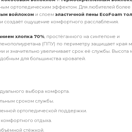
нным ортопедическим эффектом. Для любителей более
ным войлоком
и слоем
эластичной пены EcoFoam то
ла и создаёт ощущение комфортного расслабления.
анием хлопка 70%
, простёганного на синтепоне и
 пенополиуретана (ППУ) по периметру защищает края 
и и значительно увеличивает срок её службы. Высота
 удобным для большинства кроватей.
идуального выбора комфорта.
льным сроком службы.
иленной ортопедической поддержки.
 комфортного отдыха.
объёмной стёжкой.